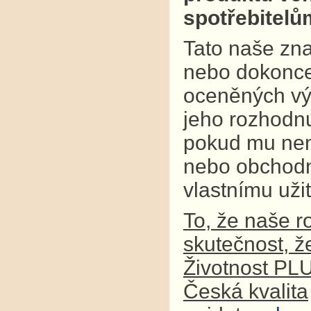
spotřebitel
Tato naše zna
nebo dokonce
oceněných výr
jeho rozhodnu
pokud mu není
nebo obchodní
vlastnímu užit
To, že naše r
skutečnost, ž
Životnost PL
Česká kvalita