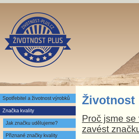
Životnost
Spotřebitel a životnost výrobků
Značka kvality
Proč jsme se v
Jak značku udělujeme?
zavést značku
Přiznané značky kvality