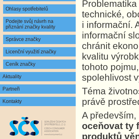
Problematika 
Ohlasy spotřebitelů
technické, ob
Podejte svůj návrh na
i informační.
přiznání značky kvality
informační sl
Správce značky
chránit ekono
Licenční využití značky
kvalitu výrobk
Ceník značky
tohoto pojmu,
spolehlivost 
Aktuality
Téma životnost
Partneři
právě prostře
Kontakty
A především,
oceňovat ty f
produktů věn