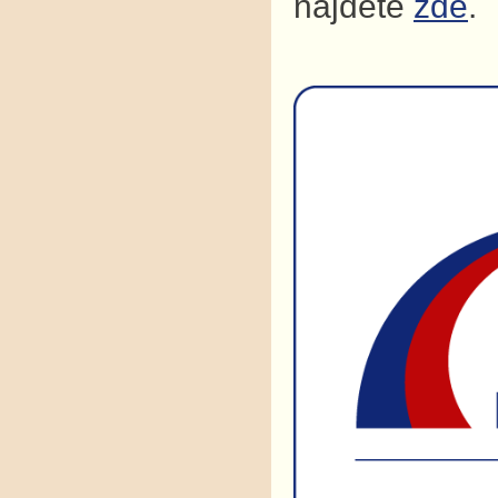
najdete
zde
.