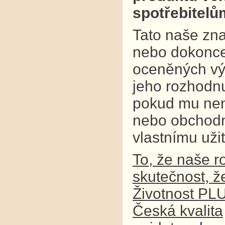
spotřebitel
Tato naše zna
nebo dokonce
oceněných výr
jeho rozhodnu
pokud mu není
nebo obchodní
vlastnímu užit
To, že naše r
skutečnost, ž
Životnost PL
Česká kvalita