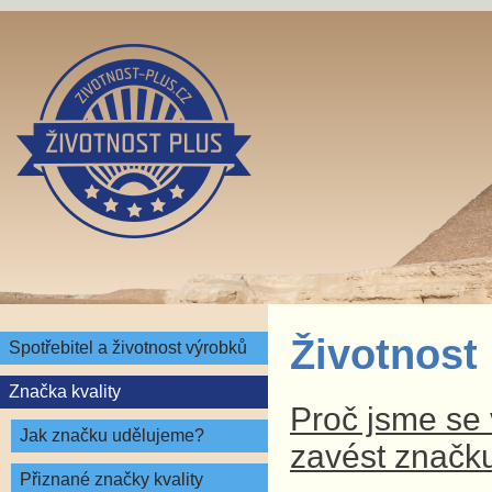
Životnost
Spotřebitel a životnost výrobků
Značka kvality
Proč jsme se v
Jak značku udělujeme?
zavést značku
Přiznané značky kvality