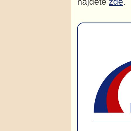
najdete
zde
.