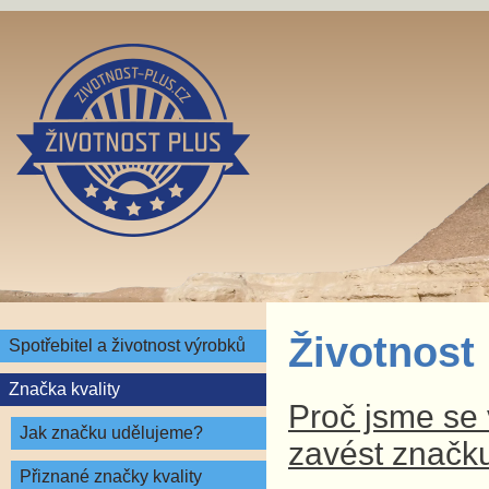
Životnost
Spotřebitel a životnost výrobků
Značka kvality
Proč jsme se v
Jak značku udělujeme?
zavést značku
Přiznané značky kvality