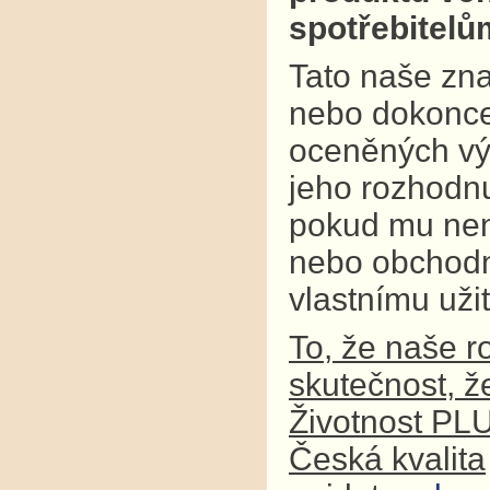
spotřebitel
Tato naše zna
nebo dokonce
oceněných výr
jeho rozhodnu
pokud mu není
nebo obchodní
vlastnímu užit
To, že naše r
skutečnost, ž
Životnost PL
Česká kvalita