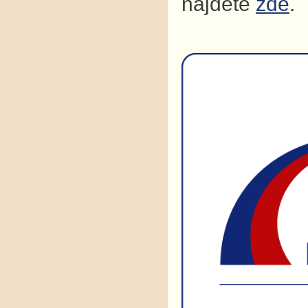
najdete
zde
.