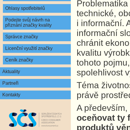
Problematika 
Ohlasy spotřebitelů
technické, ob
Podejte svůj návrh na
i informační.
přiznání značky kvality
informační sl
Správce značky
chránit ekono
Licenční využití značky
kvalitu výrobk
Ceník značky
tohoto pojmu,
spolehlivost 
Aktuality
Téma životnost
Partneři
právě prostře
Kontakty
A především,
oceňovat ty f
produktů věn