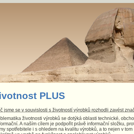
ivotnost PLUS
č jsme se v souvislosti s životností výrobků rozhodli zavést zna
blematika životnosti výrobků se dotýká oblasti technické, obcho
nformační. A naším cílem je podpořit právě informační složku, 
my spotřebitele i s ohledem na kvalitu výrobků, a to
nejen v tom 