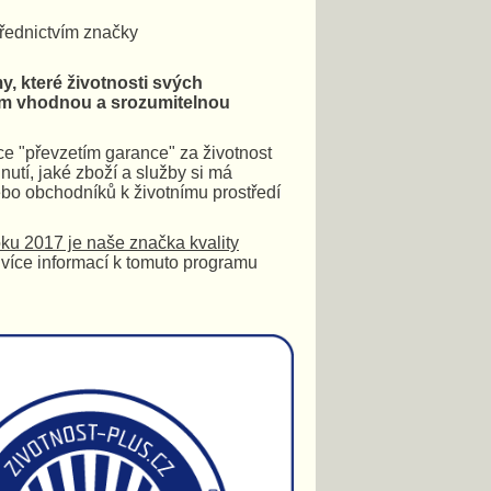
třednictvím značky
, které životnosti svých
lům vhodnou a srozumitelnou
ce "převzetím garance" za životnost
utí, jaké zboží a služby si má
ebo obchodníků k životnímu prostředí
oku 2017 je naše značka kvality
 více informací k tomuto programu