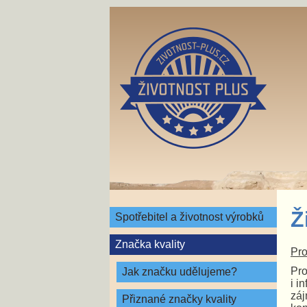
Ž
Spotřebitel a životnost výrobků
Značka kvality
Pro
Pro
Jak značku udělujeme?
i i
záj
Přiznané značky kvality