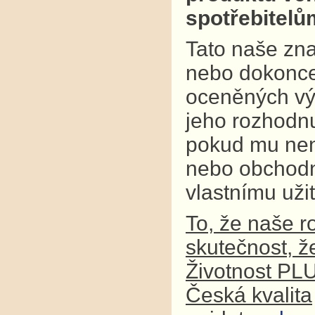
spotřebitel
Tato naše zna
nebo dokonce
oceněných výr
jeho rozhodnu
pokud mu není
nebo obchodní
vlastnímu užit
To, že naše r
skutečnost, ž
Životnost PL
Česká kvalita