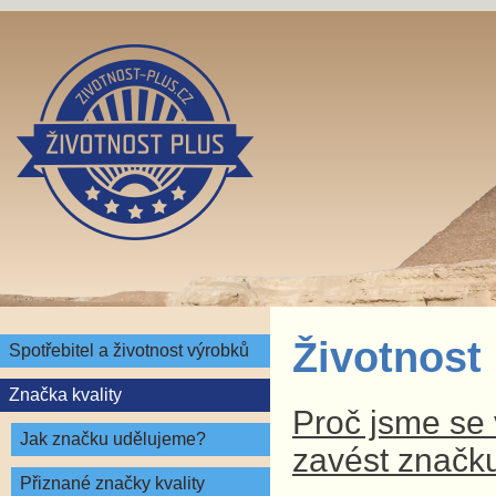
Životnost
Spotřebitel a životnost výrobků
Značka kvality
Proč jsme se v
Jak značku udělujeme?
zavést značku
Přiznané značky kvality