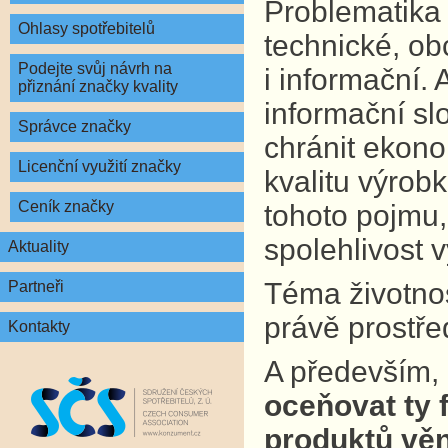
Problematika 
Ohlasy spotřebitelů
technické, ob
Podejte svůj návrh na
i informační.
přiznání značky kvality
informační sl
Správce značky
chránit ekono
Licenční využití značky
kvalitu výrobk
Ceník značky
tohoto pojmu,
spolehlivost 
Aktuality
Téma životnost
Partneři
právě prostře
Kontakty
A především,
oceňovat ty f
produktů věn