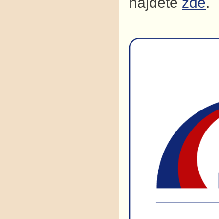
najdete
zde
.