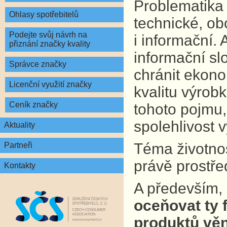
Problematika 
Ohlasy spotřebitelů
technické, ob
Podejte svůj návrh na
i informační.
přiznání značky kvality
informační sl
Správce značky
chránit ekono
Licenční využití značky
kvalitu výrobk
Ceník značky
tohoto pojmu,
spolehlivost 
Aktuality
Téma životnost
Partneři
právě prostře
Kontakty
A především,
oceňovat ty f
produktů věn