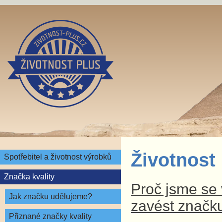
Životnost
Spotřebitel a životnost výrobků
Značka kvality
Proč jsme se v
Jak značku udělujeme?
zavést značku
Přiznané značky kvality