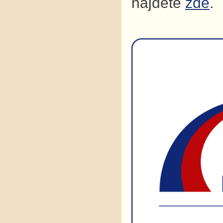
najdete
zde
.