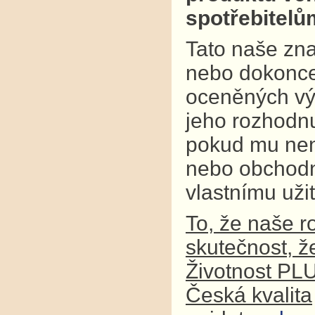
spotřebitel
Tato naše zna
nebo dokonce
oceněných výr
jeho rozhodnu
pokud mu není
nebo obchodní
vlastnímu užit
To, že naše r
skutečnost, ž
Životnost PL
Česká kvalita