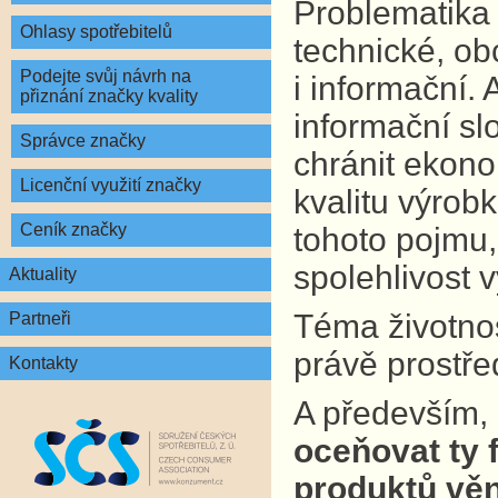
Problematika 
Ohlasy spotřebitelů
technické, ob
Podejte svůj návrh na
i informační.
přiznání značky kvality
informační sl
Správce značky
chránit ekono
Licenční využití značky
kvalitu výrobk
Ceník značky
tohoto pojmu,
spolehlivost 
Aktuality
Téma životnost
Partneři
právě prostře
Kontakty
A především,
oceňovat ty f
produktů věn