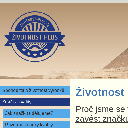
Životnost
Spotřebitel a životnost výrobků
Značka kvality
Proč jsme se v
Jak značku udělujeme?
zavést značku
Přiznané značky kvality