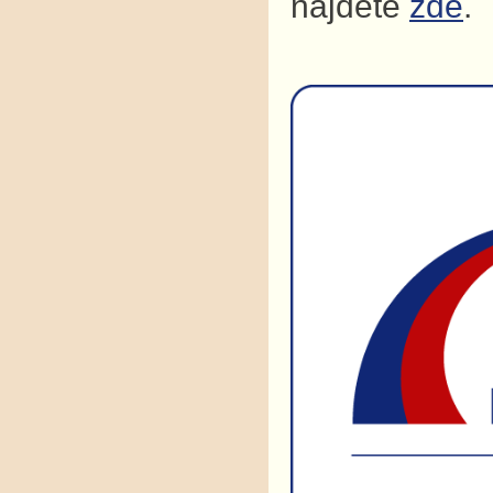
najdete
zde
.