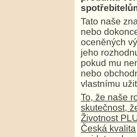
spotřebitel
Tato naše zna
nebo dokonce
oceněných výr
jeho rozhodnu
pokud mu není
nebo obchodní
vlastnímu užit
To, že naše r
skutečnost, ž
Životnost PL
Česká kvalita