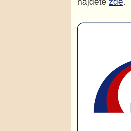
najdete
zde
.