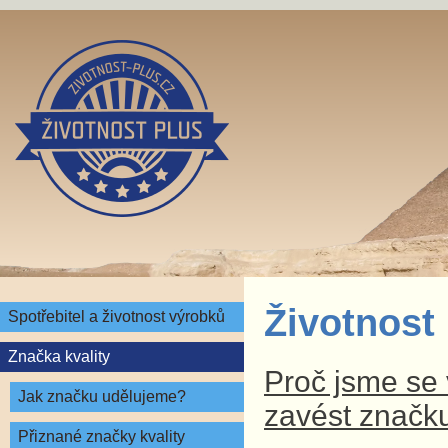
Životnost
Spotřebitel a životnost výrobků
Značka kvality
Proč jsme se v
Jak značku udělujeme?
zavést značku
Přiznané značky kvality