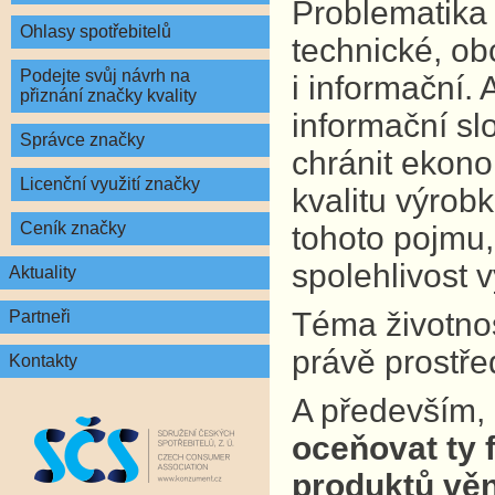
Problematika 
Ohlasy spotřebitelů
technické, ob
Podejte svůj návrh na
i informační.
přiznání značky kvality
informační sl
Správce značky
chránit ekono
Licenční využití značky
kvalitu výrobk
Ceník značky
tohoto pojmu,
spolehlivost 
Aktuality
Téma životnost
Partneři
právě prostře
Kontakty
A především,
oceňovat ty f
produktů věn