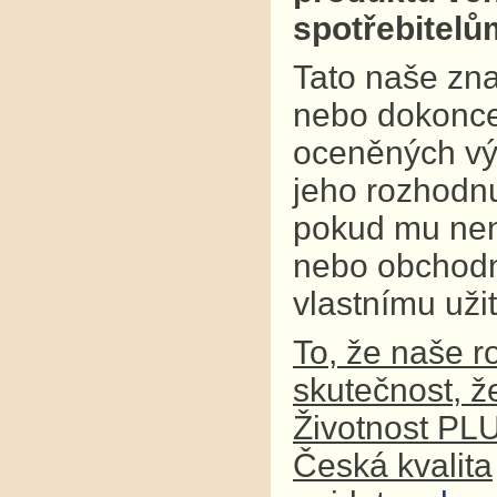
spotřebitel
Tato naše zna
nebo dokonce
oceněných výr
jeho rozhodnu
pokud mu není
nebo obchodní
vlastnímu užit
To, že naše r
skutečnost, ž
Životnost PL
Česká kvalita