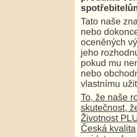
spotřebitel
Tato naše zna
nebo dokonce
oceněných výr
jeho rozhodnu
pokud mu není
nebo obchodní
vlastnímu užit
To, že naše r
skutečnost, ž
Životnost PL
Česká kvalita