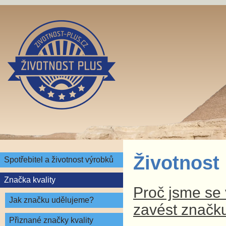
Životnost
Spotřebitel a životnost výrobků
Značka kvality
Proč jsme se v
Jak značku udělujeme?
zavést značku
Přiznané značky kvality