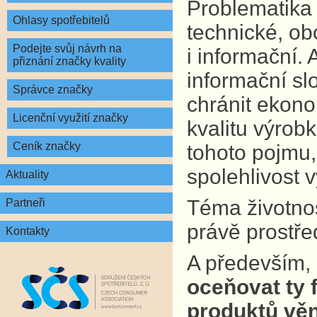
Problematika 
Ohlasy spotřebitelů
technické, ob
Podejte svůj návrh na
i informační.
přiznání značky kvality
informační sl
Správce značky
chránit ekono
Licenční využití značky
kvalitu výrobk
Ceník značky
tohoto pojmu,
spolehlivost 
Aktuality
Téma životnost
Partneři
právě prostře
Kontakty
A především,
oceňovat ty f
produktů věn