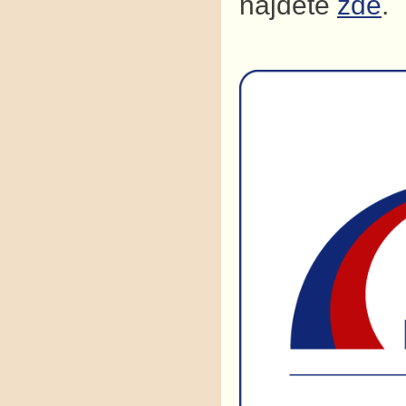
najdete
zde
.