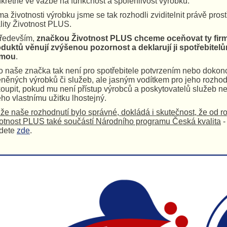
krétně ve vazbě na funkčnost a spolehlivost výrobků.
a životnosti výrobku jsme se tak rozhodli zviditelnit právě pros
lity Životnost PLUS.
ředevším,
značkou Životnost PLUS chceme oceňovat ty firmy
duktů věnují zvýšenou pozornost a deklarují ji spotřebite
rmou
.
o naše značka tak není pro spotřebitele potvrzením nebo dokon
něných výrobků či služeb, ale jasným vodítkem pro jeho rozhodn
oupit, pokud mu není přístup výrobců a poskytovatelů služeb n
eho vlastnímu užitku lhostejný.
 že naše rozhodnutí bylo správné, dokládá i skutečnost, že od r
otnost PLUS také součástí Národního programu Česká kvalita
-
jdete
zde
.