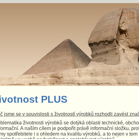
ivotnost PLUS
č jsme se v souvislosti s životností výrobků rozhodli zavést zna
blematika životnosti výrobků se dotýká oblasti technické, obcho
nformační. A naším cílem je podpořit právě informační složku, 
my spotřebitele i s ohledem na kvalitu výrobků, a to
nejen v tom 