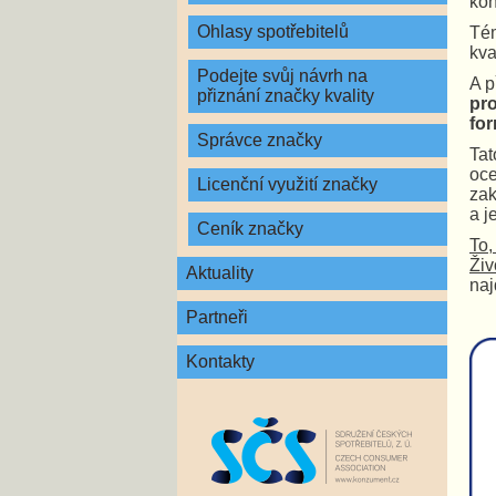
kon
Ohlasy spotřebitelů
Tém
kva
Podejte svůj návrh na
A p
přiznání značky kvality
pro
fo
Správce značky
Tat
oce
Licenční využití značky
zak
a j
Ceník značky
To,
Živ
Aktuality
na
Partneři
Kontakty