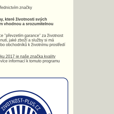
třednictvím značky
, které životnosti svých
lům vhodnou a srozumitelnou
ce "převzetím garance" za životnost
utí, jaké zboží a služby si má
ebo obchodníků k životnímu prostředí
oku 2017 je naše značka kvality
 více informací k tomuto programu