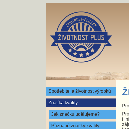
Ž
Spotřebitel a životnost výrobků
Značka kvality
Pro
Pro
Jak značku udělujeme?
i i
záj
Přiznané značky kvality