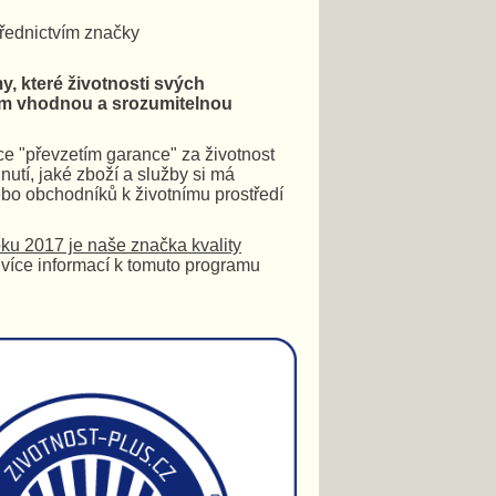
třednictvím značky
, které životnosti svých
lům vhodnou a srozumitelnou
ce "převzetím garance" za životnost
utí, jaké zboží a služby si má
ebo obchodníků k životnímu prostředí
oku 2017 je naše značka kvality
 více informací k tomuto programu