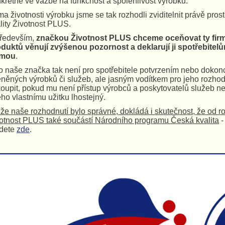
krétně ve vazbě na funkčnost a spolehlivost výrobků.
a životnosti výrobku jsme se tak rozhodli zviditelnit právě pros
lity Životnost PLUS.
ředevším,
značkou Životnost PLUS chceme oceňovat ty firmy
duktů věnují zvýšenou pozornost a deklarují ji spotřebite
rmou
.
o naše značka tak není pro spotřebitele potvrzením nebo dokon
něných výrobků či služeb, ale jasným vodítkem pro jeho rozhodn
oupit, pokud mu není přístup výrobců a poskytovatelů služeb n
eho vlastnímu užitku lhostejný.
 že naše rozhodnutí bylo správné, dokládá i skutečnost, že od r
otnost PLUS také součástí Národního programu Česká kvalita
-
jdete
zde
.