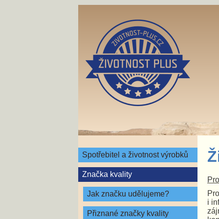
Ž
Spotřebitel a životnost výrobků
Značka kvality
Pro
Pro
Jak značku udělujeme?
i i
záj
Přiznané značky kvality