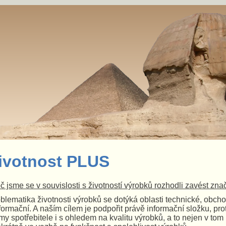
ivotnost PLUS
č jsme se v souvislosti s životností výrobků rozhodli zavést zna
blematika životnosti výrobků se dotýká oblasti technické, obcho
nformační. A naším cílem je podpořit právě informační složku, 
my spotřebitele i s ohledem na kvalitu výrobků, a to
nejen v tom 