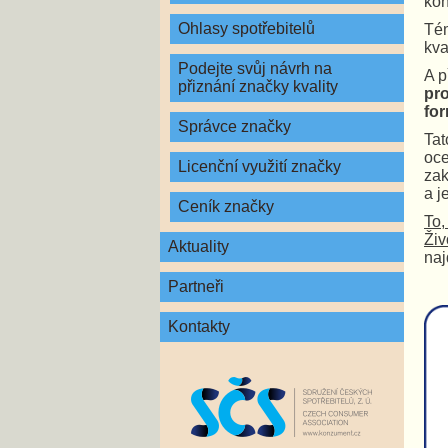
kon
Ohlasy spotřebitelů
Tém
kva
Podejte svůj návrh na
A p
přiznání značky kvality
pro
fo
Správce značky
Tat
oce
Licenční využití značky
zak
a j
Ceník značky
To,
Živ
Aktuality
na
Partneři
Kontakty