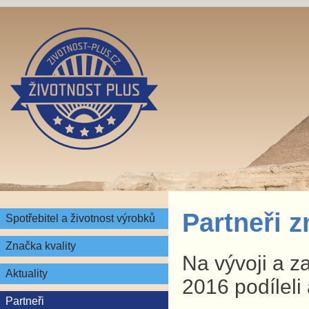
Partneři 
Spotřebitel a životnost výrobků
Značka kvality
Na vývoji a z
Aktuality
2016 podíleli 
Partneři