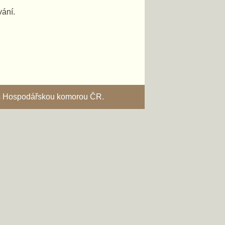
vání.
i s Hospodářskou komorou ČR.