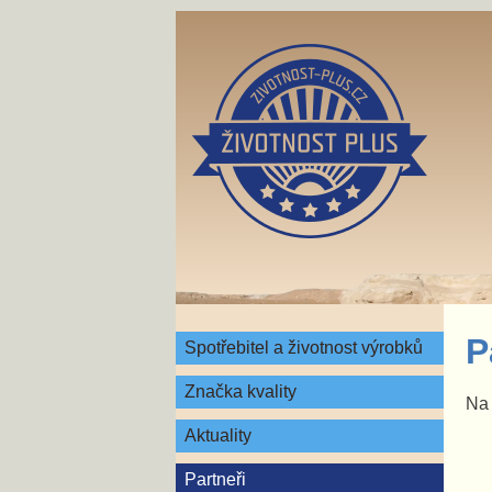
P
Spotřebitel a životnost výrobků
Značka kvality
Na 
Aktuality
Partneři