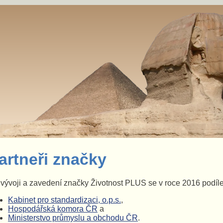
artneři značky
vývoji a zavedení značky Životnost PLUS se v roce 2016 podíleli 
Kabinet pro standardizaci, o.p.s.
,
Hospodářská komora ČR
a
Ministerstvo průmyslu a obchodu ČR
.