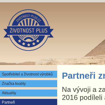
Partneři 
Spotřebitel a životnost výrobků
Značka kvality
Na vývoji a z
Aktuality
2016 podíleli 
Partneři