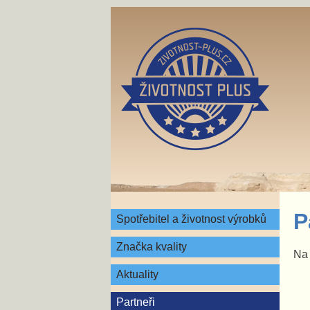
P
Spotřebitel a životnost výrobků
Značka kvality
Na 
Aktuality
Partneři