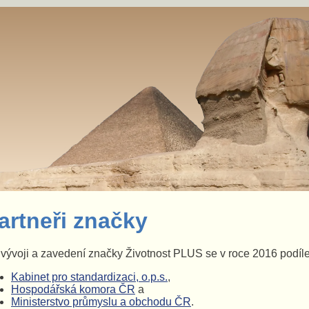
artneři značky
vývoji a zavedení značky Životnost PLUS se v roce 2016 podíleli 
Kabinet pro standardizaci, o.p.s.
,
Hospodářská komora ČR
a
Ministerstvo průmyslu a obchodu ČR
.