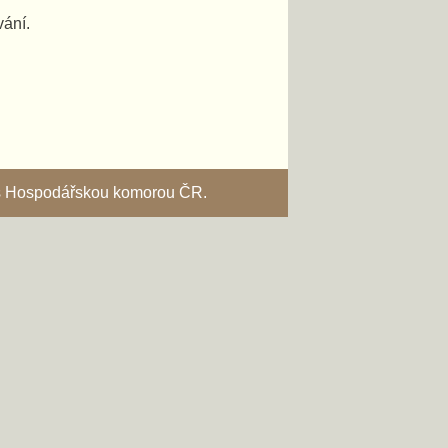
vání.
i s Hospodářskou komorou ČR.