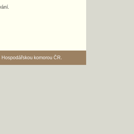
vání.
i s Hospodářskou komorou ČR.