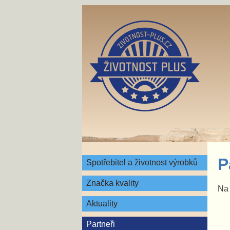
P
Spotřebitel a životnost výrobků
Značka kvality
Na 
Aktuality
Partneři