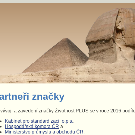
artneři značky
vývoji a zavedení značky Životnost PLUS se v roce 2016 podíleli 
Kabinet pro standardizaci, o.p.s.
,
Hospodářská komora ČR
a
Ministerstvo průmyslu a obchodu ČR
.