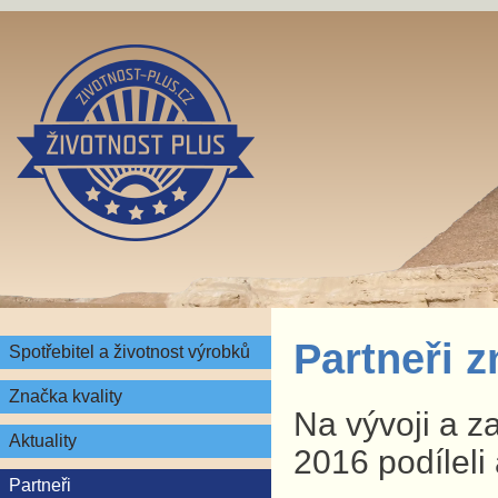
Partneři 
Spotřebitel a životnost výrobků
Značka kvality
Na vývoji a z
Aktuality
2016 podíleli 
Partneři