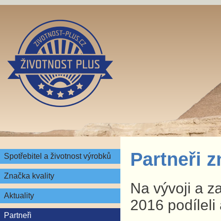
Partneři 
Spotřebitel a životnost výrobků
Značka kvality
Na vývoji a z
Aktuality
2016 podíleli 
Partneři