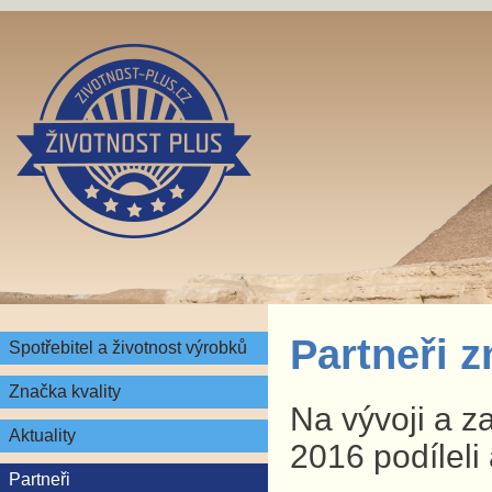
Partneři 
Spotřebitel a životnost výrobků
Značka kvality
Na vývoji a z
Aktuality
2016 podíleli 
Partneři