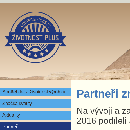
Partneři 
Spotřebitel a životnost výrobků
Značka kvality
Na vývoji a z
Aktuality
2016 podíleli 
Partneři