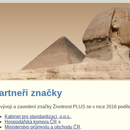
artneři značky
vývoji a zavedení značky Životnost PLUS se v roce 2016 podíleli 
Kabinet pro standardizaci, o.p.s.
,
Hospodářská komora ČR
a
Ministerstvo průmyslu a obchodu ČR
.