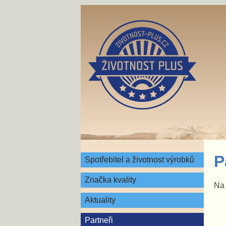
P
Spotřebitel a životnost výrobků
Značka kvality
Na 
Aktuality
Partneři