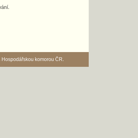
vání.
i s Hospodářskou komorou ČR.