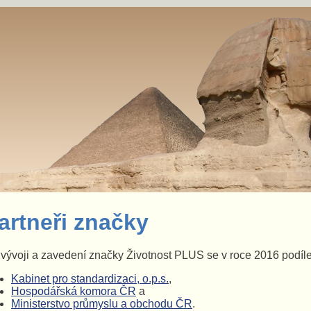
artneři značky
vývoji a zavedení značky Životnost PLUS se v roce 2016 podíleli 
Kabinet pro standardizaci, o.p.s.
,
Hospodářská komora ČR
a
Ministerstvo průmyslu a obchodu ČR
.