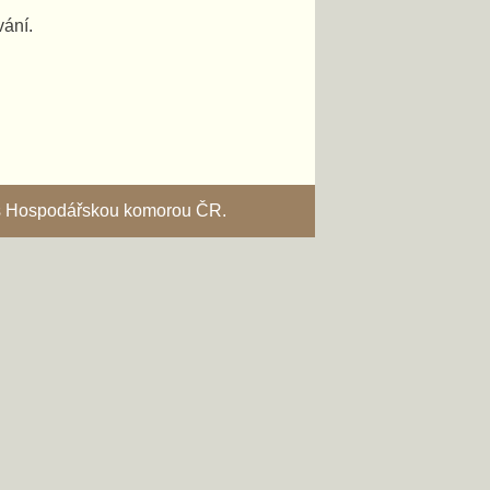
vání.
i s Hospodářskou komorou ČR.