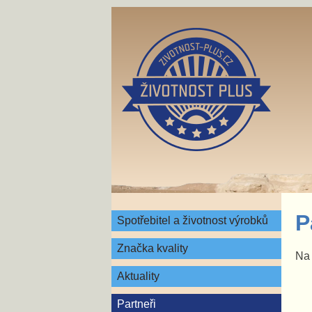
P
Spotřebitel a životnost výrobků
Značka kvality
Na 
Aktuality
Partneři