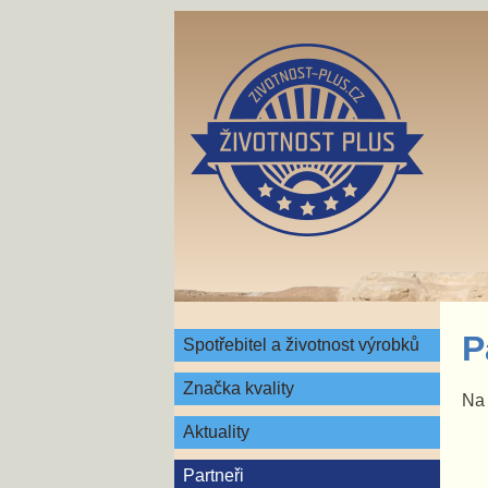
P
Spotřebitel a životnost výrobků
Značka kvality
Na 
Aktuality
Partneři