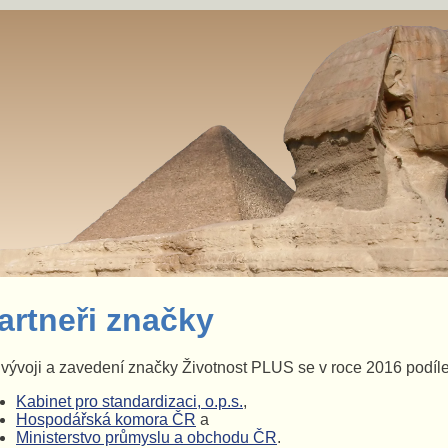
artneři značky
vývoji a zavedení značky Životnost PLUS se v roce 2016 podíleli 
Kabinet pro standardizaci, o.p.s.
,
Hospodářská komora ČR
a
Ministerstvo průmyslu a obchodu ČR
.