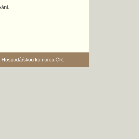
vání.
i s Hospodářskou komorou ČR.