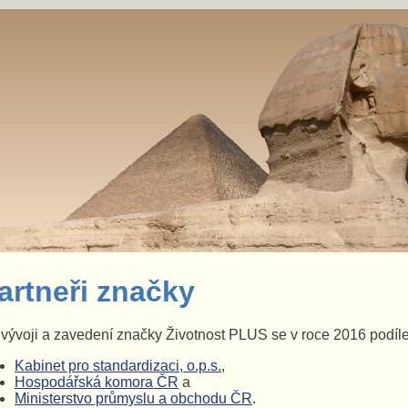
artneři značky
vývoji a zavedení značky Životnost PLUS se v roce 2016 podíleli 
Kabinet pro standardizaci, o.p.s.
,
Hospodářská komora ČR
a
Ministerstvo průmyslu a obchodu ČR
.