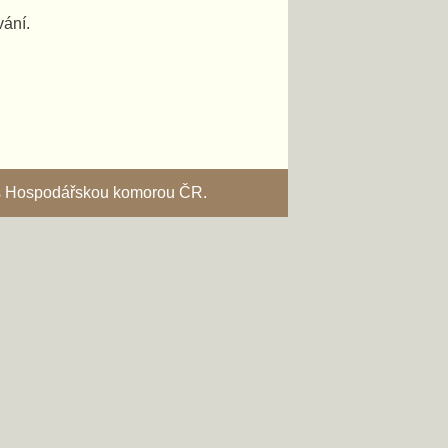
vání.
i s Hospodářskou komorou ČR.