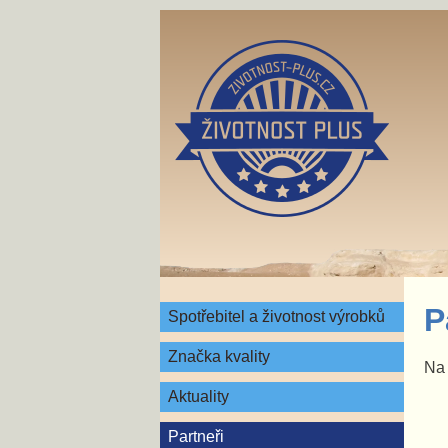
P
Spotřebitel a životnost výrobků
Značka kvality
Na 
Aktuality
Partneři