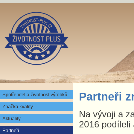
Partneři 
Spotřebitel a životnost výrobků
Značka kvality
Na vývoji a z
Aktuality
2016 podíleli 
Partneři