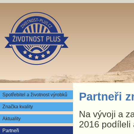
Partneři 
Spotřebitel a životnost výrobků
Značka kvality
Na vývoji a z
Aktuality
2016 podíleli 
Partneři