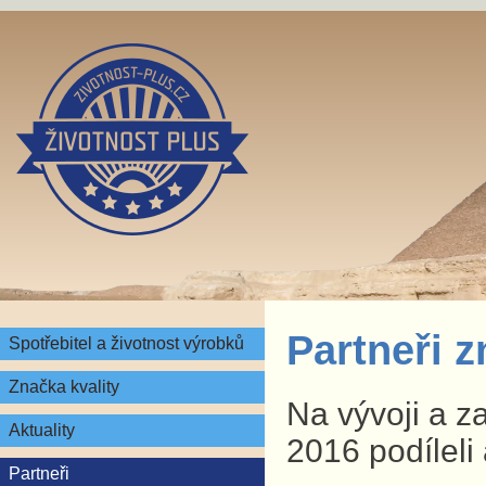
Partneři 
Spotřebitel a životnost výrobků
Značka kvality
Na vývoji a z
Aktuality
2016 podíleli 
Partneři