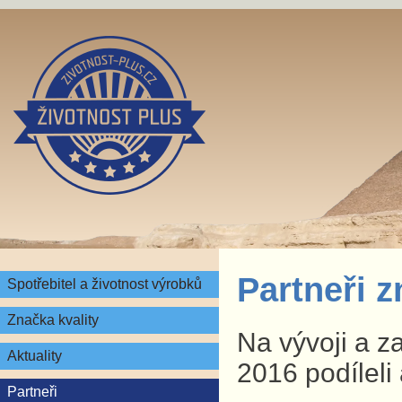
Partneři 
Spotřebitel a životnost výrobků
Značka kvality
Na vývoji a z
Aktuality
2016 podíleli 
Partneři