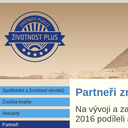
Partneři 
Spotřebitel a životnost výrobků
Značka kvality
Na vývoji a z
Aktuality
2016 podíleli 
Partneři