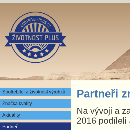
Partneři 
Spotřebitel a životnost výrobků
Značka kvality
Na vývoji a z
Aktuality
2016 podíleli 
Partneři