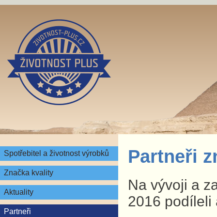
Partneři 
Spotřebitel a životnost výrobků
Značka kvality
Na vývoji a z
Aktuality
2016 podíleli 
Partneři