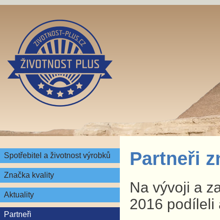
Partneři 
Spotřebitel a životnost výrobků
Značka kvality
Na vývoji a z
Aktuality
2016 podíleli 
Partneři