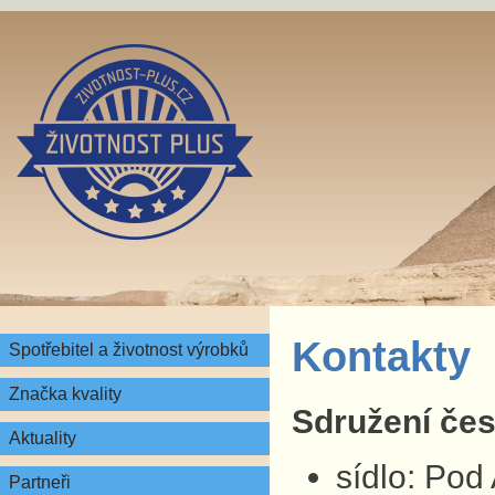
Kontakty
Spotřebitel a životnost výrobků
Značka kvality
Sdružení česk
Aktuality
sídlo: Pod
Partneři