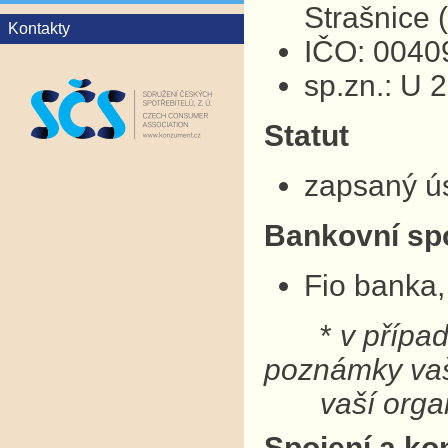
Strašnice
Kontakty
IČO: 0040
sp.zn.: U 
Statut
zapsaný ú
Bankovní sp
Fio banka,
*
v přípa
poznámky v
vaší organ
Spojení a ko