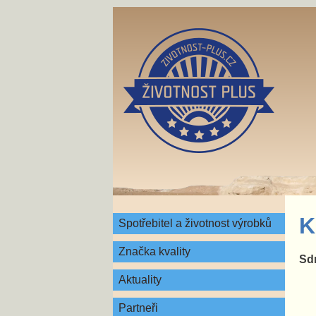
K
Spotřebitel a životnost výrobků
Značka kvality
Sdr
Aktuality
Partneři