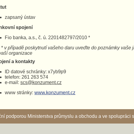
tut
zapsaný ústav
nkovní spojení
Fio banka, a.s., č. ú. 2201482797/2010 *
*
v případě poskytnutí vašeho daru uveďte do poznámky 
ší organizace
ojení a kontakty
ID datové schránky: x7yb9p9
telefon: 261 263 574
e-mail:
scs@konzument.cz
www stránky:
www.konzument.cz
nční podporou Ministerstva průmyslu a obchodu a ve spoluprác