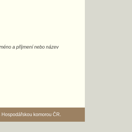
vaše jméno a příjmení nebo název
i s Hospodářskou komorou ČR.