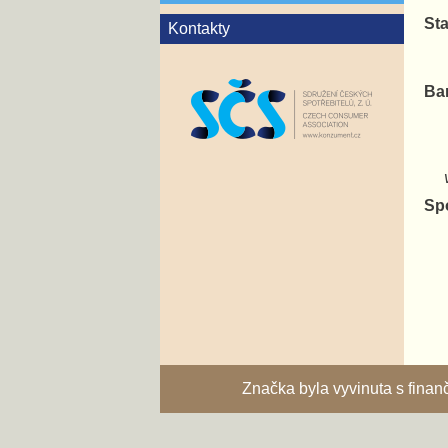
Sta
Kontakty
Ba
va
Sp
Značka byla vyvinuta s fina