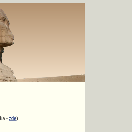
ka -
zde
)