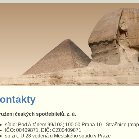
ontakty
užení českých spotřebitelů, z. ú.
sídlo: Pod Altánem 99/103; 100 00 Praha 10 - Strašnice
(map
IČO: 00409871, DIČ: CZ00409871
sp.zn.: U 28 vedená u Městského soudu v Praze