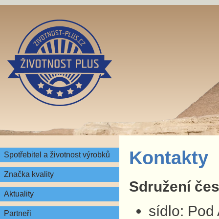
Kontakty
Spotřebitel a životnost výrobků
Značka kvality
Sdružení česk
Aktuality
sídlo: Pod
Partneři