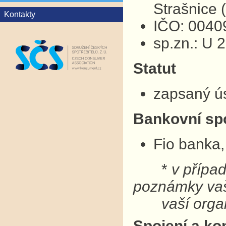
Strašnice
Kontakty
IČO: 0040
sp.zn.: U 
Statut
zapsaný ú
Bankovní sp
Fio banka,
*
v přípa
poznámky v
vaší organ
Spojení a ko