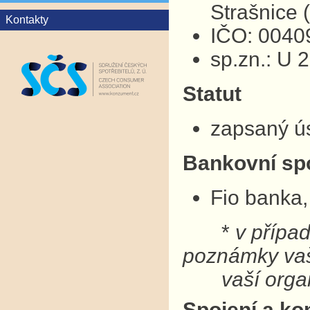
Strašnice
Kontakty
IČO: 0040
sp.zn.: U 
Statut
zapsaný ú
Bankovní sp
Fio banka,
*
v přípa
poznámky v
vaší organ
Spojení a ko