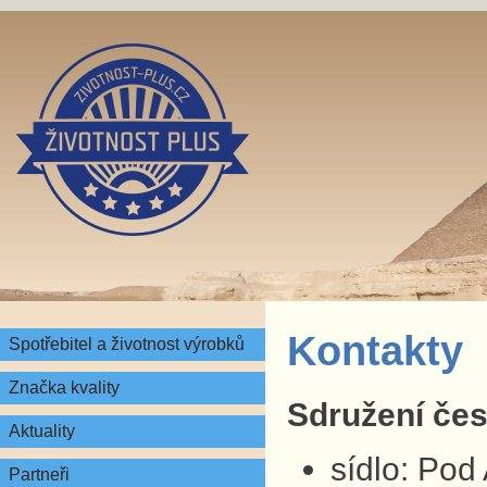
Kontakty
Spotřebitel a životnost výrobků
Značka kvality
Sdružení česk
Aktuality
sídlo: Pod
Partneři