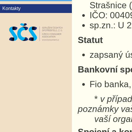
Strašnice
Kontakty
IČO: 0040
sp.zn.: U 
Statut
zapsaný ú
Bankovní sp
Fio banka,
*
v přípa
poznámky v
vaší organ
Spojení a ko