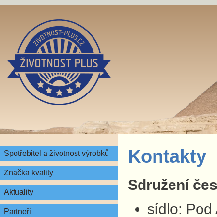
Kontakty
Spotřebitel a životnost výrobků
Značka kvality
Sdružení česk
Aktuality
sídlo: Pod
Partneři