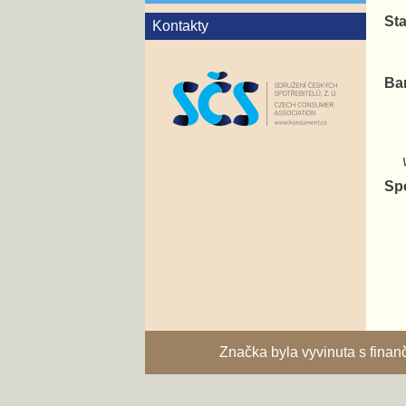
Sta
Kontakty
Ba
va
Sp
Značka byla vyvinuta s fina