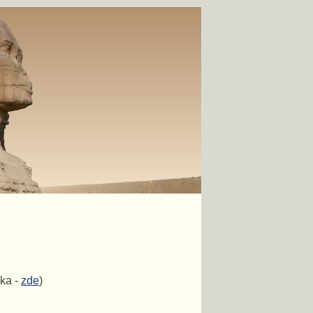
ka -
zde
)