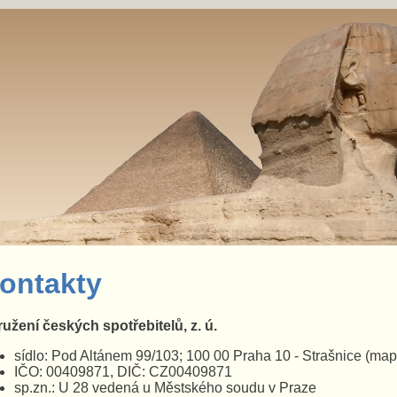
ontakty
užení českých spotřebitelů, z. ú.
sídlo: Pod Altánem 99/103; 100 00 Praha 10 - Strašnice
(map
IČO: 00409871, DIČ: CZ00409871
sp.zn.: U 28 vedená u Městského soudu v Praze