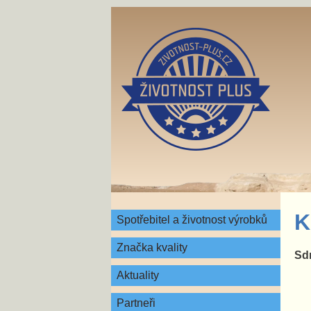
K
Spotřebitel a životnost výrobků
Značka kvality
Sdr
Aktuality
Partneři