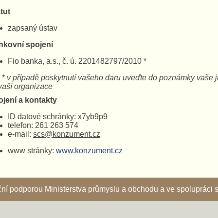
tut
zapsaný ústav
nkovní spojení
Fio banka, a.s., č. ú. 2201482797/2010 *
*
v případě poskytnutí vašeho daru uveďte do poznámky 
ší organizace
ojení a kontakty
ID datové schránky: x7yb9p9
telefon: 261 263 574
e-mail:
scs@konzument.cz
www stránky:
www.konzument.cz
nční podporou Ministerstva průmyslu a obchodu a ve spoluprác