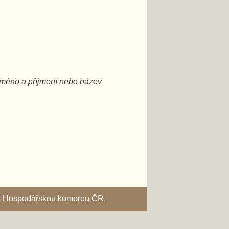
vaše jméno a příjmení nebo název
i s Hospodářskou komorou ČR.