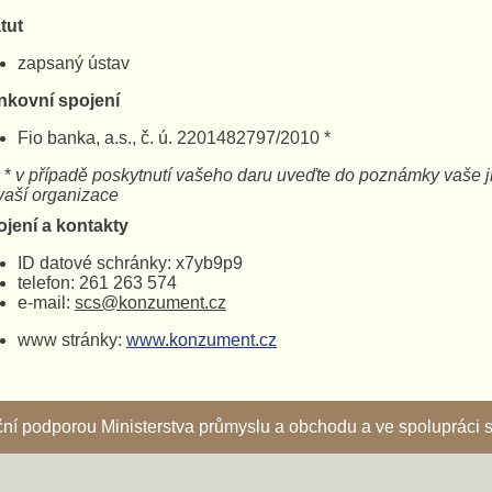
tut
zapsaný ústav
nkovní spojení
Fio banka, a.s., č. ú. 2201482797/2010 *
*
v případě poskytnutí vašeho daru uveďte do poznámky 
ší organizace
ojení a kontakty
ID datové schránky: x7yb9p9
telefon: 261 263 574
e-mail:
scs@konzument.cz
www stránky:
www.konzument.cz
nční podporou Ministerstva průmyslu a obchodu a ve spoluprác