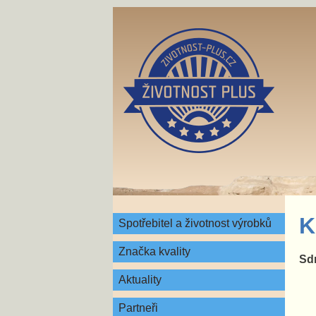
K
Spotřebitel a životnost výrobků
Značka kvality
Sdr
Aktuality
Partneři