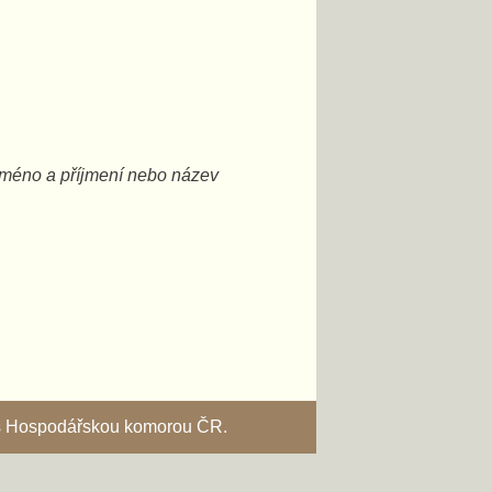
vaše jméno a příjmení nebo název
i s Hospodářskou komorou ČR.