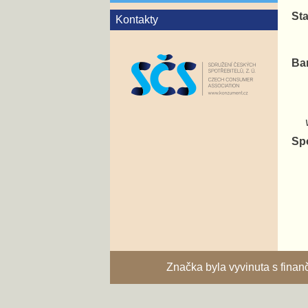
Sta
Kontakty
Ba
va
Sp
Značka byla vyvinuta s fina