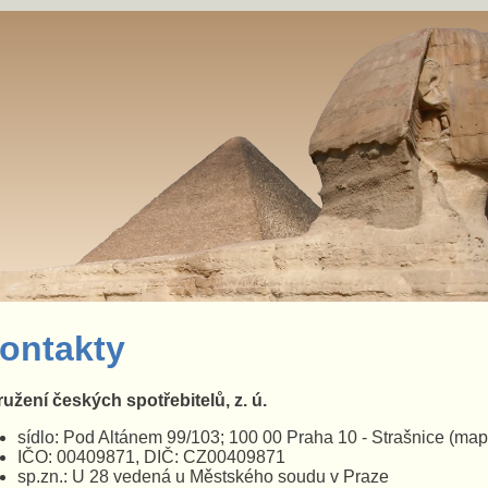
ontakty
užení českých spotřebitelů, z. ú.
sídlo: Pod Altánem 99/103; 100 00 Praha 10 - Strašnice
(map
IČO: 00409871, DIČ: CZ00409871
sp.zn.: U 28 vedená u Městského soudu v Praze