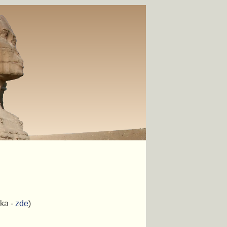
ka -
zde
)