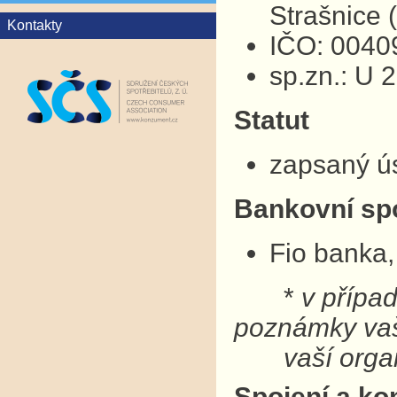
Strašnice
Kontakty
IČO: 0040
sp.zn.: U 
Statut
zapsaný ú
Bankovní sp
Fio banka,
*
v přípa
poznámky v
vaší organ
Spojení a ko