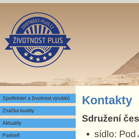
Kontakty
Spotřebitel a životnost výrobků
Značka kvality
Sdružení česk
Aktuality
sídlo: Pod
Partneři