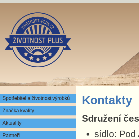
Kontakty
Spotřebitel a životnost výrobků
Značka kvality
Sdružení česk
Aktuality
sídlo: Pod
Partneři