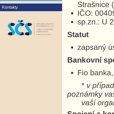
Strašnice
Kontakty
IČO: 0040
sp.zn.: U 
Statut
zapsaný ú
Bankovní sp
Fio banka,
*
v přípa
poznámky v
vaší organ
Spojení a ko