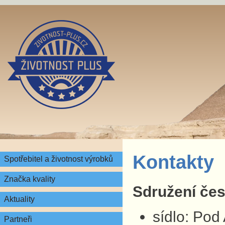
Kontakty
Spotřebitel a životnost výrobků
Značka kvality
Sdružení česk
Aktuality
sídlo: Pod
Partneři