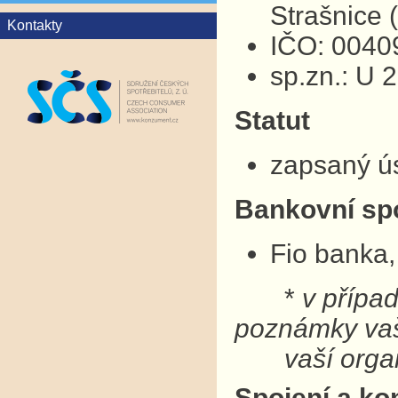
Strašnice
Kontakty
IČO: 0040
sp.zn.: U 
Statut
zapsaný ú
Bankovní sp
Fio banka,
*
v přípa
poznámky v
vaší organ
Spojení a ko