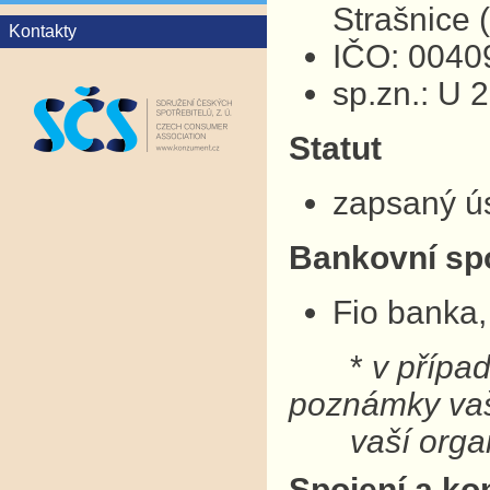
Strašnice
Kontakty
IČO: 0040
sp.zn.: U 
Statut
zapsaný ú
Bankovní sp
Fio banka,
*
v přípa
poznámky v
vaší organ
Spojení a ko