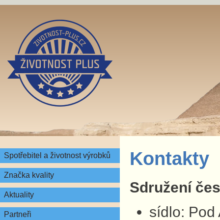
Kontakty
Spotřebitel a životnost výrobků
Značka kvality
Sdružení česk
Aktuality
sídlo: Pod
Partneři