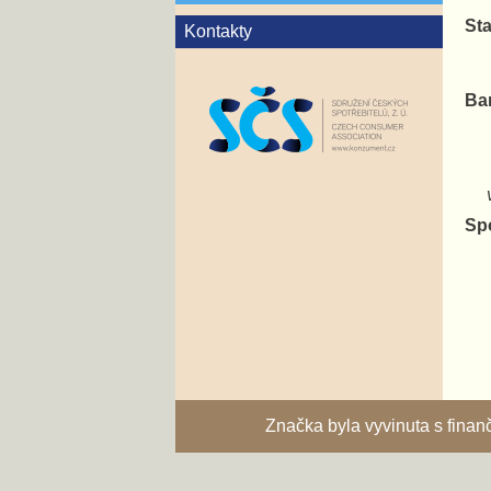
Sta
Kontakty
Ba
va
Sp
Značka byla vyvinuta s fina