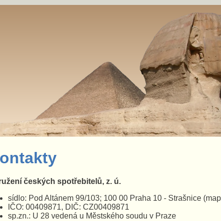
ontakty
užení českých spotřebitelů, z. ú.
sídlo: Pod Altánem 99/103; 100 00 Praha 10 - Strašnice
(map
IČO: 00409871, DIČ: CZ00409871
sp.zn.: U 28 vedená u Městského soudu v Praze