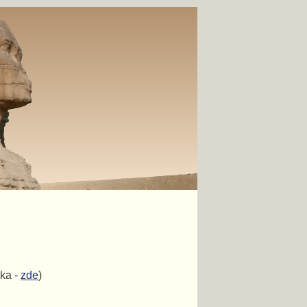
ka -
zde
)