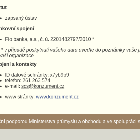
tut
zapsaný ústav
nkovní spojení
Fio banka, a.s., č. ú. 2201482797/2010 *
*
v případě poskytnutí vašeho daru uveďte do poznámky 
ší organizace
ojení a kontakty
ID datové schránky: x7yb9p9
telefon: 261 263 574
e-mail:
scs@konzument.cz
www stránky:
www.konzument.cz
nční podporou Ministerstva průmyslu a obchodu a ve spoluprác