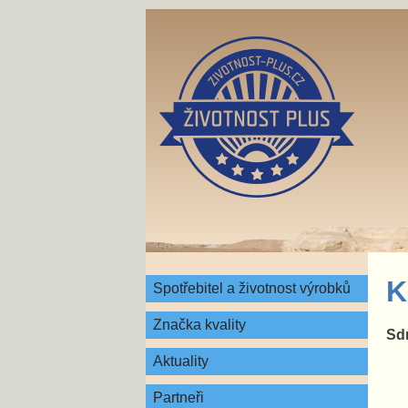
K
Spotřebitel a životnost výrobků
Značka kvality
Sdr
Aktuality
Partneři