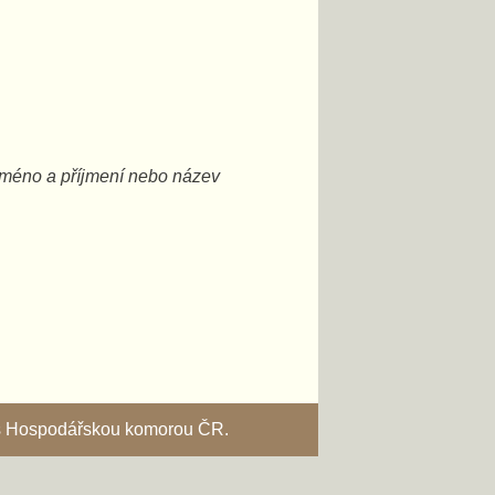
vaše jméno a příjmení nebo název
i s Hospodářskou komorou ČR.