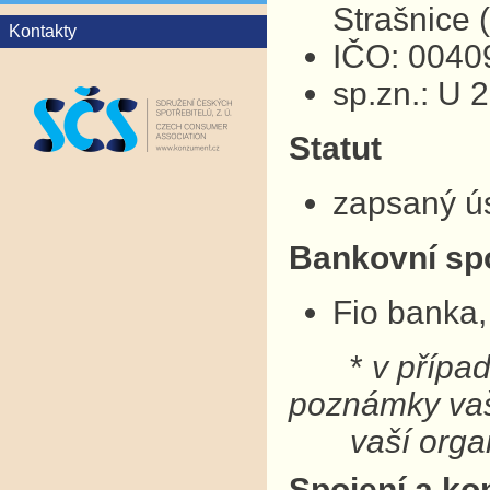
Strašnice
Kontakty
IČO: 0040
sp.zn.: U 
Statut
zapsaný ú
Bankovní sp
Fio banka,
*
v přípa
poznámky v
vaší organ
Spojení a ko