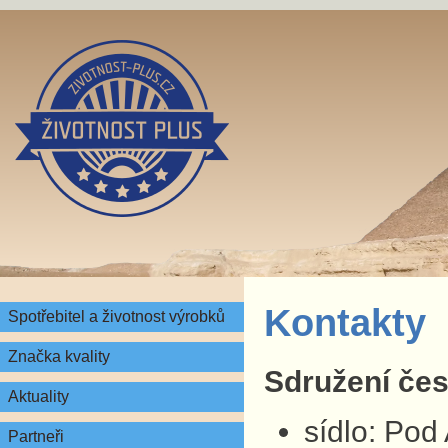
Kontakty
Spotřebitel a životnost výrobků
Značka kvality
Sdružení česk
Aktuality
sídlo: Pod
Partneři