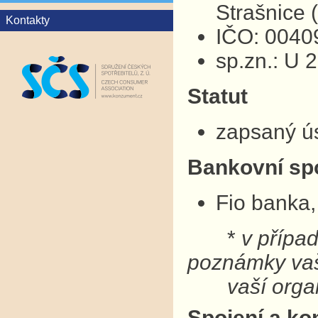
Strašnice
Kontakty
IČO: 0040
sp.zn.: U 
Statut
zapsaný ú
Bankovní sp
Fio banka,
*
v přípa
poznámky v
vaší organ
Spojení a ko