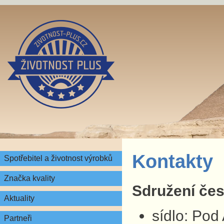
Kontakty
Spotřebitel a životnost výrobků
Značka kvality
Sdružení česk
Aktuality
sídlo: Pod
Partneři