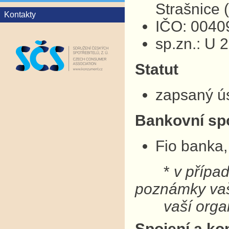
Strašnice
Kontakty
IČO: 0040
sp.zn.: U 
Statut
zapsaný ú
Bankovní sp
Fio banka,
*
v přípa
poznámky v
vaší organ
Spojení a ko