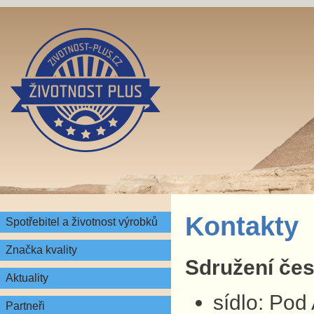
Kontakty
Spotřebitel a životnost výrobků
Značka kvality
Sdružení česk
Aktuality
sídlo: Pod
Partneři