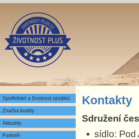
Kontakty
Spotřebitel a životnost výrobků
Značka kvality
Sdružení česk
Aktuality
sídlo: Pod
Partneři