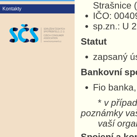
Strašnice
Kontakty
IČO: 0040
sp.zn.: U 
Statut
zapsaný ú
Bankovní sp
Fio banka,
*
v přípa
poznámky v
vaší organ
Spojení a ko