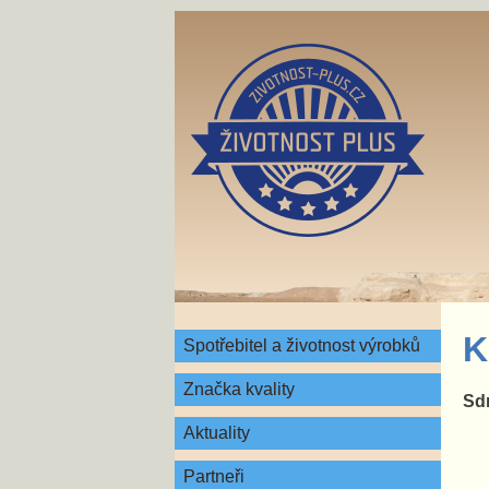
K
Spotřebitel a životnost výrobků
Značka kvality
Sdr
Aktuality
Partneři