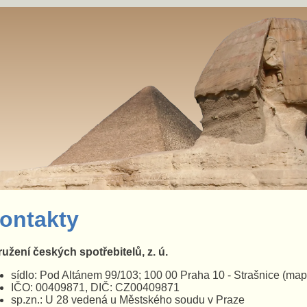
ontakty
užení českých spotřebitelů, z. ú.
sídlo: Pod Altánem 99/103; 100 00 Praha 10 - Strašnice
(map
IČO: 00409871, DIČ: CZ00409871
sp.zn.: U 28 vedená u Městského soudu v Praze