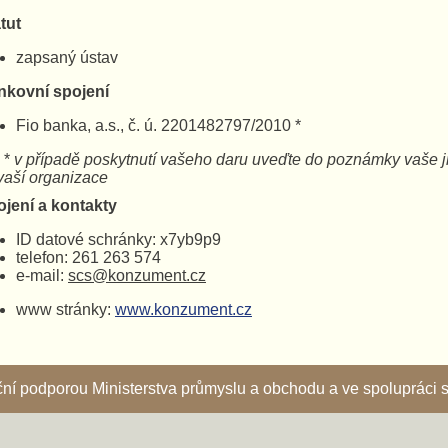
tut
zapsaný ústav
nkovní spojení
Fio banka, a.s., č. ú. 2201482797/2010 *
*
v případě poskytnutí vašeho daru uveďte do poznámky 
ší organizace
ojení a kontakty
ID datové schránky: x7yb9p9
telefon: 261 263 574
e-mail:
scs@konzument.cz
www stránky:
www.konzument.cz
nční podporou Ministerstva průmyslu a obchodu a ve spoluprác