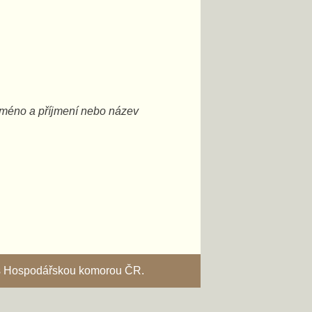
vaše jméno a příjmení nebo název
i s Hospodářskou komorou ČR.