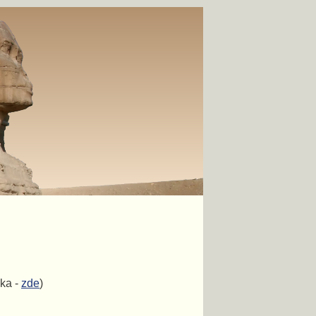
ka -
zde
)