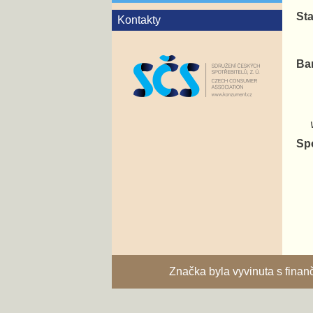
Sta
Kontakty
Ba
va
Sp
Značka byla vyvinuta s fina