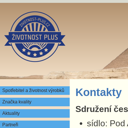
Kontakty
Spotřebitel a životnost výrobků
Značka kvality
Sdružení česk
Aktuality
sídlo: Pod
Partneři