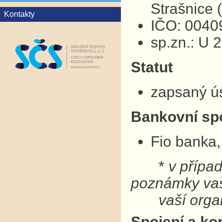
Strašnice
Kontakty
IČO: 0040
sp.zn.: U 
Statut
zapsaný ú
Bankovní sp
Fio banka,
*
v přípa
poznámky v
vaší organ
Spojení a ko